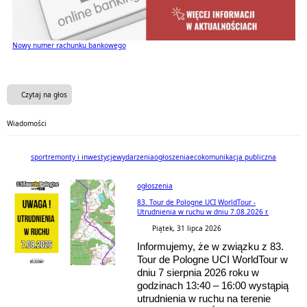
Nowy numer rachunku bankowego
35 lat Gminy Bojszowy
Baner
Godziny pracy urzędu w lipcu i sierpniu
Czytaj na głos
Wiadomości
sport
remonty i inwestycje
wydarzenia
ogłoszenia
eco
komunikacja publiczna
ogłoszenia
83. Tour de Pologne UCI WorldTour -
Utrudnienia w ruchu w dniu 7.08.2026 r.
Piątek, 31 lipca 2026
Informujemy, że w związku z 83.
Tour de Pologne UCI WorldTour w
dniu 7 sierpnia 2026 roku w
godzinach 13:40 – 16:00 wystąpią
utrudnienia w ruchu na terenie