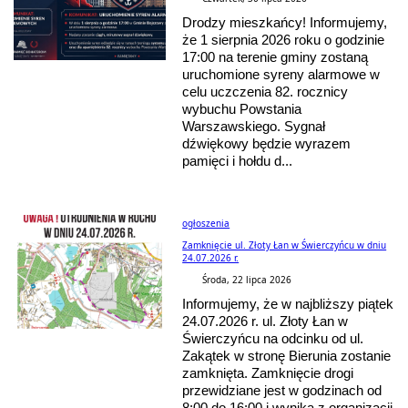
Drodzy mieszkańcy! Informujemy,
że 1 sierpnia 2026 roku o godzinie
17:00 na terenie gminy zostaną
uruchomione syreny alarmowe w
celu uczczenia 82. rocznicy
wybuchu Powstania
Warszawskiego. Sygnał
dźwiękowy będzie wyrazem
pamięci i hołdu d...
ogłoszenia
Zamknięcie ul. Złoty Łan w Świerczyńcu w dniu
24.07.2026 r.
Środa, 22 lipca 2026
Informujemy, że w najbliższy piątek
24.07.2026 r. ul. Złoty Łan w
Świerczyńcu na odcinku od ul.
Zakątek w stronę Bierunia zostanie
zamknięta. Zamknięcie drogi
przewidziane jest w godzinach od
8:00 do 16:00 i wynika z organizacji