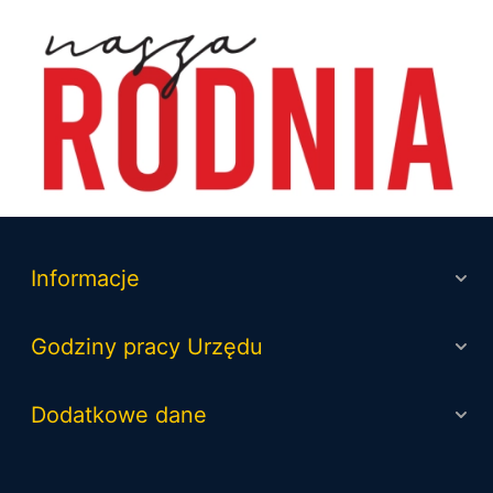
NaszaRodnia
Informacje
Godziny pracy Urzędu
Dodatkowe dane