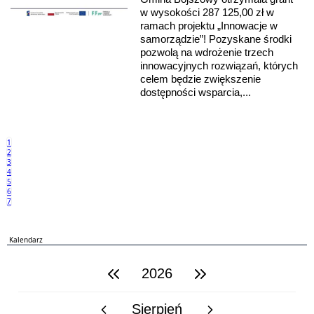
w wysokości 287 125,00 zł w
ramach projektu „Innowacje w
samorządzie”! Pozyskane środki
pozwolą na wdrożenie trzech
innowacyjnych rozwiązań, których
celem będzie zwiększenie
dostępności wsparcia,...
1
2
3
4
5
6
7
Kalendarz
2026
poprzedni rok
następny rok
Sierpień
poprzedni miesiąc
następny miesiąc