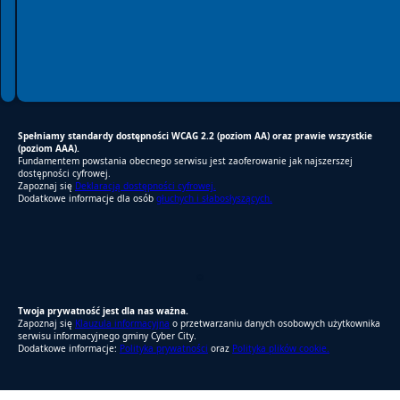
Spełniamy standardy dostępności WCAG 2.2 (poziom AA) oraz prawie wszystkie
(poziom AAA).
Fundamentem powstania obecnego serwisu jest zaoferowanie jak najszerszej
dostępności cyfrowej.
Zapoznaj się
Deklaracją dostępności cyfrowej.
Dodatkowe informacje dla osób
głuchych i słabosłyszących.
RODO Zgodne
RODO przyjazne narzędzia
Twoja prywatność jest dla nas ważna.
Zapoznaj się
Klauzula informacyjna
o przetwarzaniu danych osobowych użytkownika
serwisu informacyjnego gminy Cyber City.
Dodatkowe informacje:
Polityka prywatności
oraz
Polityka plików cookie.