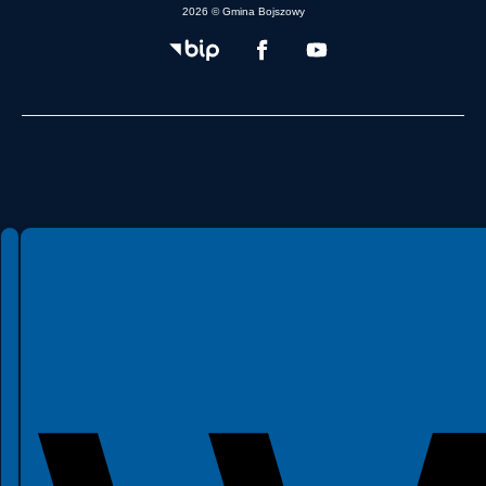
2026 © Gmina Bojszowy
Spełniamy standardy WCAG 2.2
Spełniamy standardy W3C